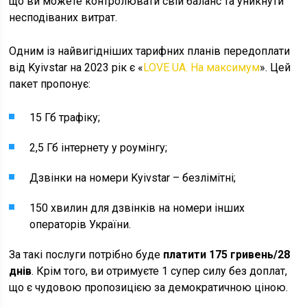
що ви можете контролювати свій баланс та уникнути
несподіваних витрат.
Одним із найвигідніших тарифних планів передоплати
від Kyivstar на 2023 рік є «
LOVE UA. На максимум
». Цей
пакет пропонує:
15 Гб трафіку;
2,5 Гб інтернету у роумінгу;
Дзвінки на номери Kyivstar – безлімітні;
150 хвилин для дзвінків на номери інших
операторів України.
За такі послуги потрібно буде
платити 175 гривень/28
днів
. Крім того, ви отримуєте 1 супер силу без доплат,
що є чудовою пропозицією за демократичною ціною.