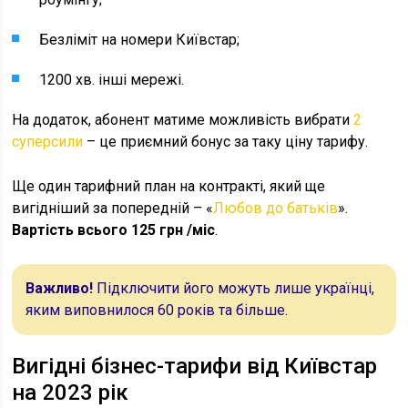
Безліміт на номери Київстар;
1200 хв. інші мережі.
На додаток, абонент матиме можливість вибрати
2
суперсили
– це приємний бонус за таку ціну тарифу.
Ще один тарифний план на контракті, який ще
вигідніший за попередній – «
Любов до батьків
».
Вартість всього 125 грн /міс
.
Важливо!
Підключити його можуть лише українці,
яким виповнилося 60 років та більше.
Вигідні бізнес-тарифи від Київстар
на 2023 рік