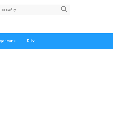
деления
RU