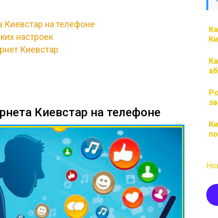
а Киевстар на телефоне
Ка
ких настроек
Ки
ернет Киевстар
Ка
аб
Ро
зв
рнета Киевстар на телефоне
Ки
по
Но