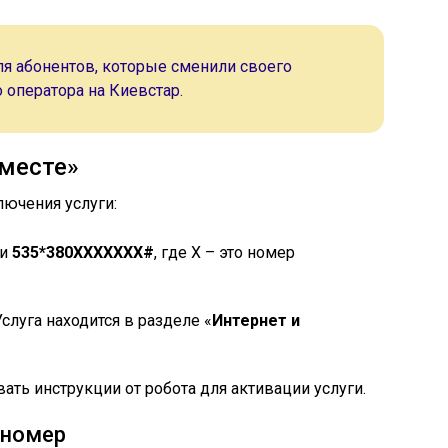
я абонентов, которые сменили своего
оператора на Киевстар.
месте»
ючения услуги:
ии
535*380ХХХХХХХ#
, где Х – это номер
луга находится в разделе «
Интернет и
вать инструкции от робота для активации услуги.
 номер