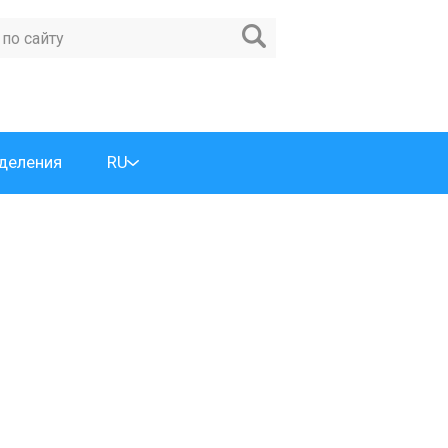
деления
RU