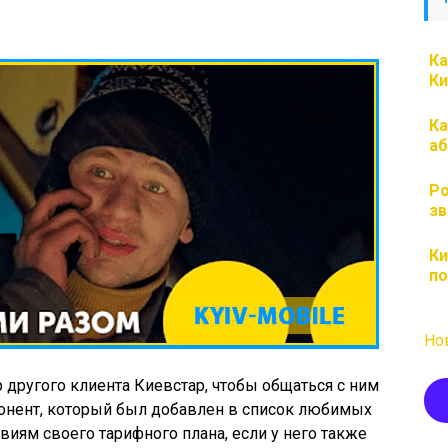
Ка
Ки
Ка
аб
Ро
зв
Ки
по
Но
 другого клиента Киевстар, чтобы общаться с ним
абонент, который был добавлен в список любимых
виям своего тарифного плана, если у него также