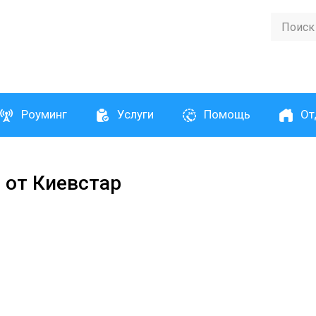
Роуминг
Услуги
Помощь
От
 от Киевстар